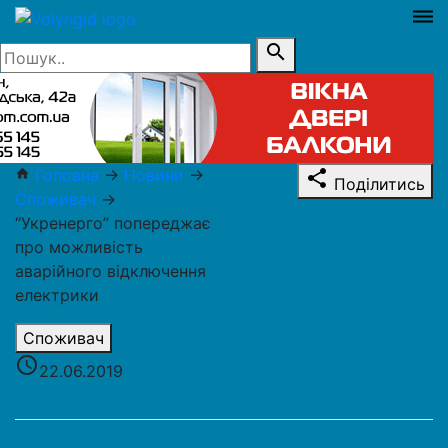
dehaze
search
Головна
→
Новини
→
home
share
Поділитись
Споживач
→
“Укренерго” попереджає
про можливість
аварійного відключення
електрики
Споживач
access_time
22.06.2019