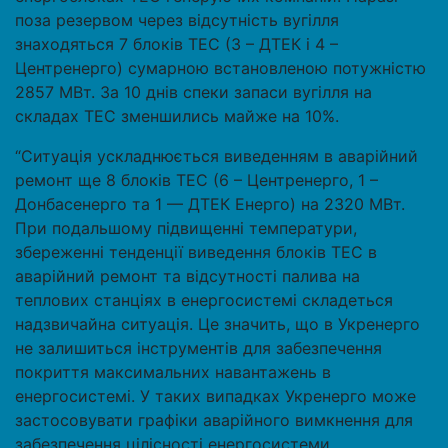
поза резервом через відсутність вугілля
знаходяться 7 блоків ТЕС (3 – ДТЕК і 4 –
Центренерго) сумарною встановленою потужністю
2857 МВт. За 10 днів спеки запаси вугілля на
складах ТЕС зменшились майже на 10%.
“Ситуація ускладнюється виведенням в аварійний
ремонт ще 8 блоків ТЕС (6 – Центренерго, 1 –
Донбасенерго та 1 — ДТЕК Енерго) на 2320 МВт.
При подальшому підвищенні температури,
збереженні тенденції виведення блоків ТЕС в
аварійний ремонт та відсутності палива на
теплових станціях в енергосистемі складеться
надзвичайна ситуація. Це значить, що в Укренерго
не залишиться інструментів для забезпечення
покриття максимальних навантажень в
енергосистемі. У таких випадках Укренерго може
застосовувати графіки аварійного вимкнення для
забезпечення цілісності енергосистеми.