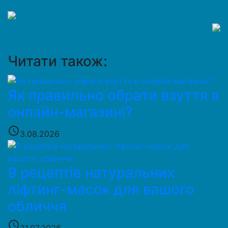
Читати також:
Як правильно обрати взуття в
онлайн-магазині?
access_time
3.08.2026
9 рецептів натуральних
ліфтинг-масок для вашого
обличчя
access_time
31.07.2026