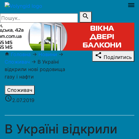
dehaze
search
Головна
→
Новини
→
home
share
Поділитись
Споживач
→
В Україні
відкрили нові родовища
газу і нафти
Споживач
access_time
2.07.2019
В Україні відкрили