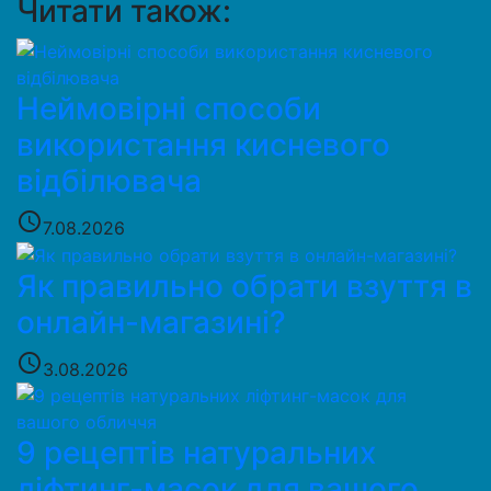
Читати також:
Неймовірні способи
використання кисневого
відбілювача
access_time
7.08.2026
Як правильно обрати взуття в
онлайн-магазині?
access_time
3.08.2026
9 рецептів натуральних
ліфтинг-масок для вашого