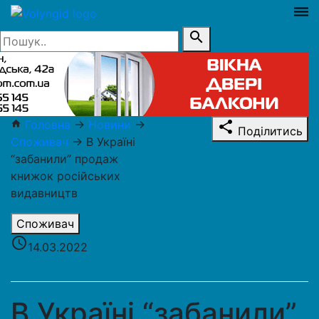
dehaze
search
Головна
→
Новини
→
home
share
Поділитись
Споживач
→
В Україні
“забанили” продаж
книжок російських
видавництв
Споживач
access_time
14.03.2022
В Україні “забанили”