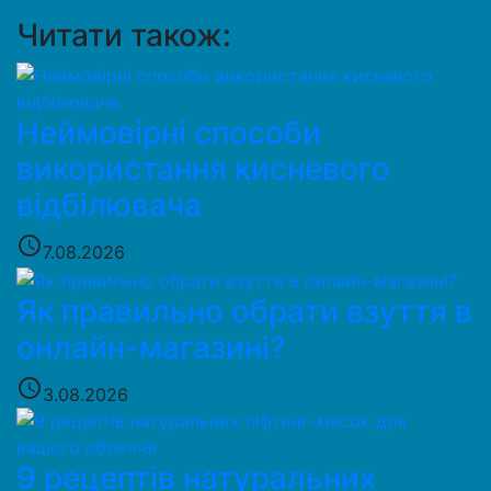
Читати також:
Неймовірні способи
використання кисневого
відбілювача
access_time
7.08.2026
Як правильно обрати взуття в
онлайн-магазині?
access_time
3.08.2026
9 рецептів натуральних