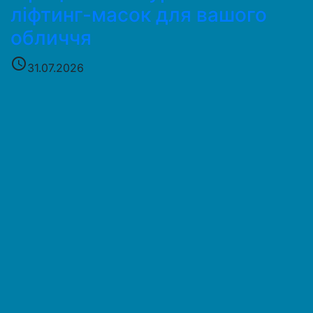
ліфтинг-масок для вашого
обличчя
access_time
31.07.2026