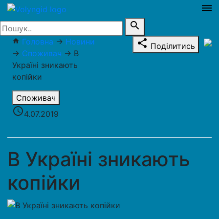
dehaze
search
Головна
→
Новини
home
share
Поділитись
→
Споживач
→
В
Україні зникають
копійки
Споживач
access_time
4.07.2019
В Україні зникають
копійки