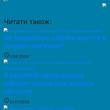
Читати також:
Як правильно обрати взуття в
онлайн-магазині?
access_time
3.08.2026
9 рецептів натуральних
ліфтинг-масок для вашого
обличчя
access_time
31.07.2026