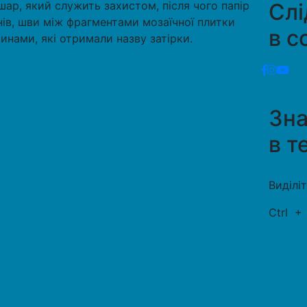
ар, який служить захистом, після чого папір
Слі
нів, шви між фрагментами мозаїчної плитки
в с
нами, які отримали назву затірки.
Зн
в т
Виділі
Ctrl