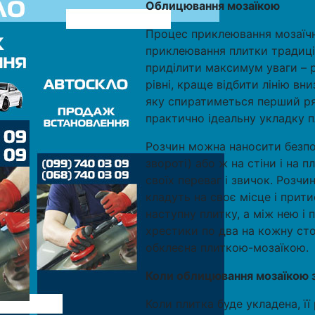
Облицювання мозаїкою
Процес приклеювання мозаїчно
приклеювання плитки традиці
приділити максимум уваги – рі
рівні, краще відбити лінію вни
яку спиратиметься перший ря
практично ідеальну укладку п
Розчин можна наносити безпос
звороті) або ж на стіни і на 
своїх переваг і звичок. Розч
кладуть на своє місце і прити
наступну плитку, а між нею 
хрестики по два на кожну стор
обклеєна плиткою-мозаїкою
Коли облицювання мозаїкою з
Коли плитка буде укладена, ї