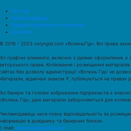
Про нас
Рекламодавцям
Правила розміщення інформації
Контакти
© 2016 - 2023 volyngid.com «ВолиньГід». Всі права зах
Всі графічні елементи, включно з ідеями оформлення, є 
авторського права. Копіювання і розміщення матеріалів
сайтах без дозволу адміністрації «Волинь Гід» не дозво
Матеріали, відмічені знаком ℗, публікуються на правах 
Всі банери та головні зображення підприємств є власні
«Волинь Гід», дані матеріали забороняються для копіюв
Рекламодавець несе повну відповідальність за розміще
інформацію в довіднику та банерних блоках.
E-mail:
agencygid@gmail.com