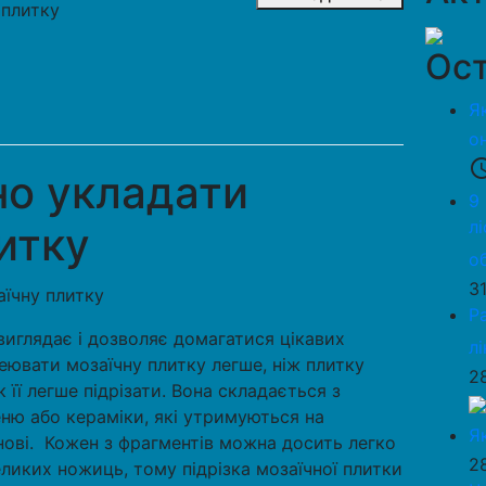
 плитку
Ост
Я
о
access_
но укладати
9
л
итку
о
3
Р
виглядає і дозволяє домагатися цікавих
л
еювати мозаїчну плитку легше, ніж плитку
2
к її легше підрізати. Вона складається з
еню або кераміки, які утримуються на
Я
снові. Кожен з фрагментів можна досить легко
2
ликих ножиць, тому підрізка мозаїчної плитки