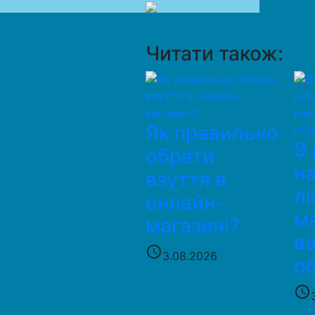
Читати також:
Як правильно
9 
обрати
н
взуття в
лі
онлайн-
м
магазині?
в
access_time
3.08.2026
о
access_time