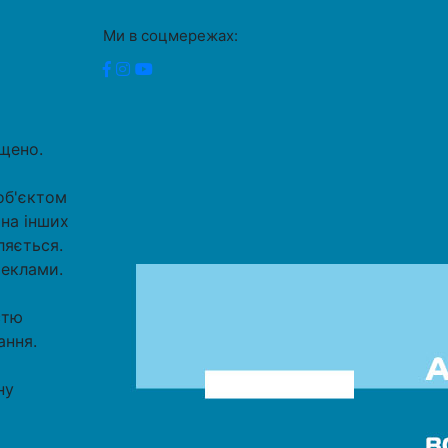
Ми в соцмережах:
ищено.
об'єктом
 на інших
ляється.
реклами.
стю
ання.
ну