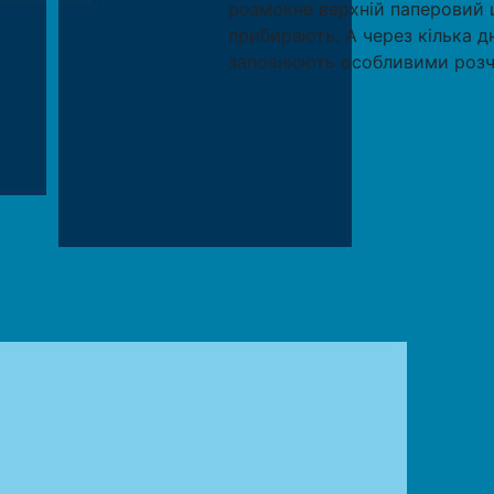
розмокне верхній паперовий ш
прибирають. А через кілька д
заповнюють особливими розчи