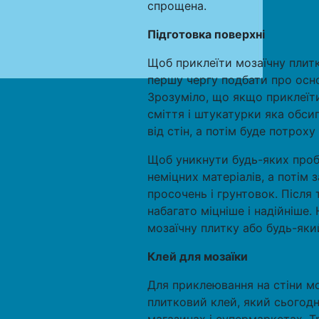
спрощена.
Підготовка поверхні
Щоб приклеїти мозаїчну плитк
першу чергу подбати про осно
Зрозуміло, що якщо приклеїти
сміття і штукатурки яка обси
від стін, а потім буде потрох
Щоб уникнути будь-яких пробл
неміцних матеріалів, а потім
просочень і грунтовок. Після 
набагато міцніше і надійніше
мозаїчну плитку або будь-як
Клей для мозаїки
Для приклеювання на стіни мо
плитковий клей, який сьогодн