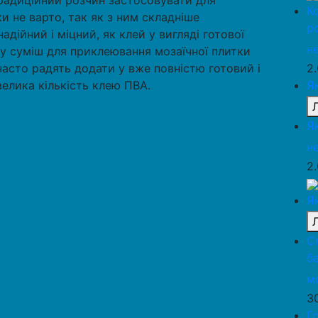
Традиційний розчин застосовувати для
К
и не варто, так як з ним складніше
р
надійний і міцний, як клей у вигляді готової
н
уху суміш для приклеювання мозаїчної плитки
асто радять додати у вже повністю готовий і
2
елика кількість клею ПВА.
Я
Я
н
2
Я
С
б
м
3
Г