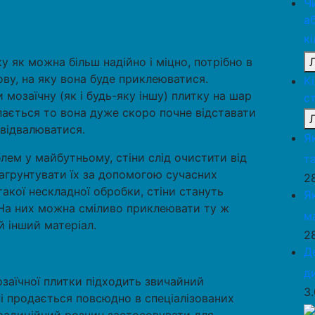
Ч
а
к
у як можна більш надійно і міцно, потрібно в
ву, на яку вона буде приклеюватися.
К
 мозаїчну (як і будь-яку іншу) плитку на шар
с
пається то вона дуже скоро почне відставати
у відвалюватися.
Я
ем у майбутньому, стіни слід очистити від
та
 загрунтувати їх за допомогою сучасних
2
такої нескладної обробки, стіни стануть
Я
. На них можна сміливо приклеювати ту ж
м
ий інший матеріал.
2
Д
д
заїчної плитки підходить звичайний
3
і продається повсюдно в спеціалізованих