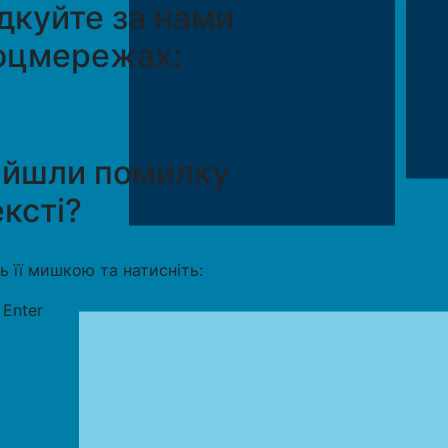
дкуйте за нами
оцмережах:
айшли помилку
ексті?
ть її мишкою та натисніть:
+
Enter