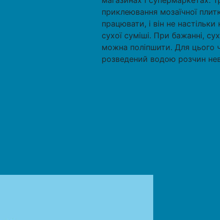
магазинах і супермаркетах. 
приклеювання мозаїчної плитк
працювати, і він не настільки 
сухої суміші. При бажанні, с
можна поліпшити. Для цього ч
розведений водою розчин нев