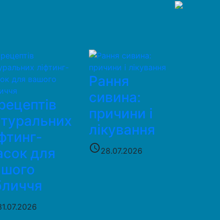
Рання
сивина:
рецептів
причини і
атуральних
лікування
фтинг-
access_time
асок для
28.07.2026
ашого
бличчя
31.07.2026