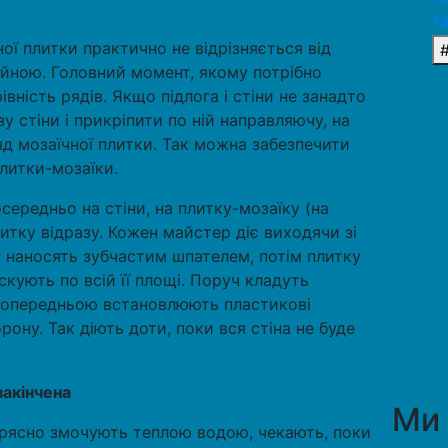
т
ї плитки практично не відрізняється від
йною. Головний момент, якому потрібно
вність рядів. Якщо підлога і стіни не занадто
зу стіни і прикріпити по ній направляючу, на
д мозаїчної плитки. Так можна забезпечити
литки-мозаїки.
ередньо на стіни, на плитку-мозаїку (на
плитку відразу. Кожен майстер діє виходячи зі
ин наносять зубчастим шпателем, потім плитку
скують по всій її площі. Поруч кладуть
і попередньою встановлюють пластикові
ону. Так діють доти, поки вся стіна не буде
.
акінчена
Ми
ї рясно змочують теплою водою, чекають, поки