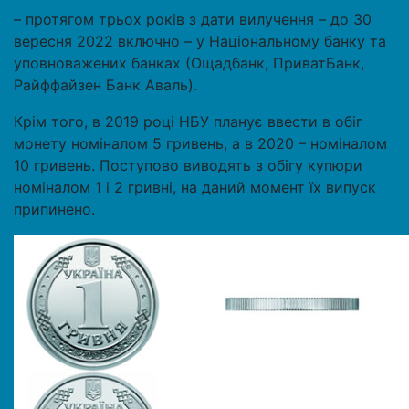
– протягом трьох років з дати вилучення – до 30
вересня 2022 включно – у Національному банку та
уповноважених банках (Ощадбанк, ПриватБанк,
Райффайзен Банк Аваль).
Крім того, в 2019 році НБУ планує ввести в обіг
монету номіналом 5 гривень, а в 2020 – номіналом
10 гривень. Поступово виводять з обігу купюри
номіналом 1 і 2 гривні, на даний момент їх випуск
припинено.