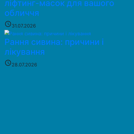
ліфтинг-масок для вашого
обличчя
access_time
31.07.2026
Рання сивина: причини і
лікування
access_time
28.07.2026