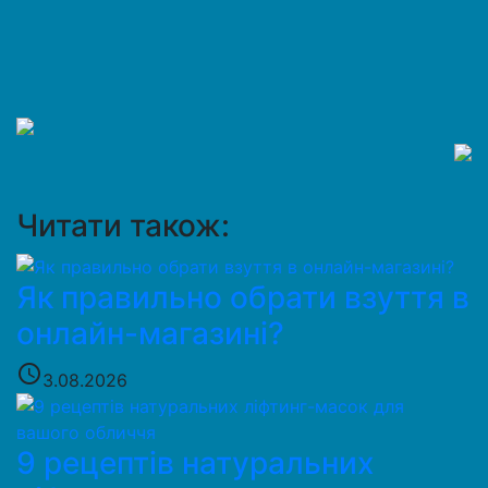
Читати також:
Як правильно обрати взуття в
онлайн-магазині?
access_time
3.08.2026
9 рецептів натуральних