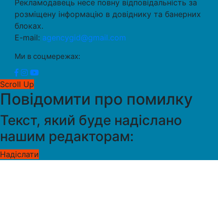
Рекламодавець несе повну відповідальність за
розміщену інформацію в довіднику та банерних
блоках.
E-mail:
agencygid@gmail.com
Ми в соцмережах:
Scroll Up
Повідомити про помилку
Текст, який буде надіслано
нашим редакторам:
Надіслати