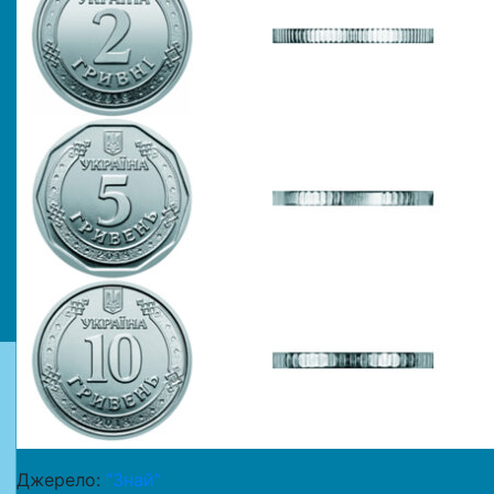
Джерело:
“Знай”