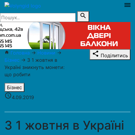
dehaze
search
Головна
→
Новини
→
home
share
Поділитись
Бізнес
→
З 1 жовтня в
Україні зникнуть монети:
що робити
Бізнес
access_time
4.09.2019
З 1 жовтня в Україні