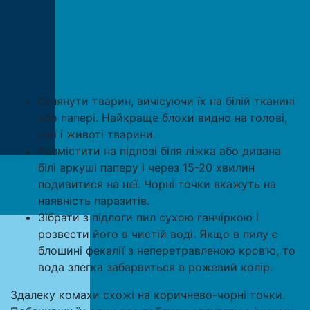
Оглянути тварин, вичісуючи їх на білій тканині
або папері. Найкраще блохи видно на голові,
шиї і животі тварини.
Розмістити на підлозі біля ліжка або дивана
білі аркуші паперу і через 15-20 хвилин
подивитися на неї. Чорні точки вкажуть на
наявність паразитів.
Зібрати з підлоги пил сухою ганчіркою і
розвести його в чистій воді. Якщо в пилу є
блошині фекалії з неперетравленою кров’ю, то
вода злегка забарвиться в рожевий колір.
Здалеку комахи схожі на коричнево-чорні точки.