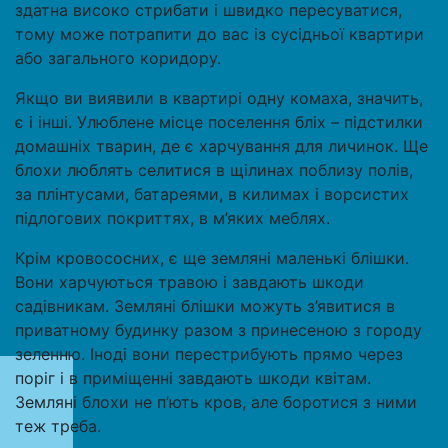
здатна високо стрибати і швидко пересуватися,
тому може потрапити до вас із сусідньої квартири
або загального коридору.
Якщо ви виявили в квартирі одну комаха, значить,
є і інші. Улюблене місце поселення бліх – підстилки
домашніх тварин, де є харчування для личинок. Ще
блохи люблять селитися в щілинах поблизу полів,
за плінтусами, батареями, в килимах і ворсистих
підлогових покриттях, в м’яких меблях.
Крім кровососних, є ще земляні маленькі блішки.
Вони харчуються травою і завдають шкоди
садівникам. Земляні блішки можуть з’явитися в
приватному будинку разом з принесеною з городу
зеленню. Іноді вони перестрибують прямо через
поріг і в приміщенні завдають шкоди квітам.
Земляні блохи не п’ють кров, але боротися з ними
теж треба.