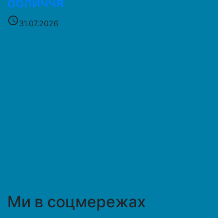
обличчя
access_time
31.07.2026
Ми в соцмережах