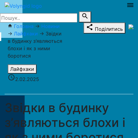
dehaze
search
Головна
→
Новини
home
share
Поділитись
→
Лайфхаки
→
Звідки
в будинку з’являються
блохи і як з ними
боротися
Лайфхаки
access_time
2.02.2025
Звідки в будинку
з’являються блохи і
як з ними боротися