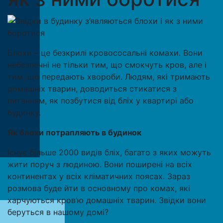
Блохи – це безкрилі кровососальні комахи. Вони
небезпечні не тільки тим, що смокчуть кров, але і
тим, що передають хвороби. Людям, які тримають
домашніх тварин, доводиться стикатися з
питанням, як позбутися від бліх у квартирі або
будинку.
Як блохи потрапляють в будинок
Існує більше 2000 видів бліх, багато з яких можуть
жити поруч з людиною. Вони поширені на всіх
континентах у всіх кліматичних поясах. Зараз
розмова буде йти в основному про комах, які
харчуються кров’ю домашніх тварин. Звідки вони
беруться в нашому домі?