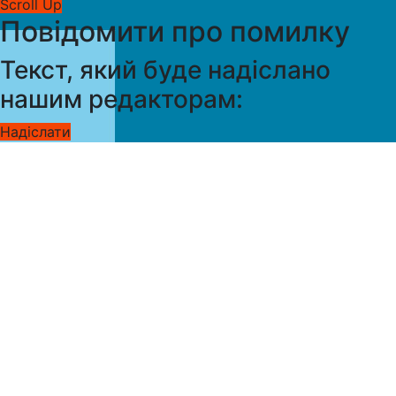
Scroll Up
Повідомити про помилку
Текст, який буде надіслано
нашим редакторам:
Надіслати