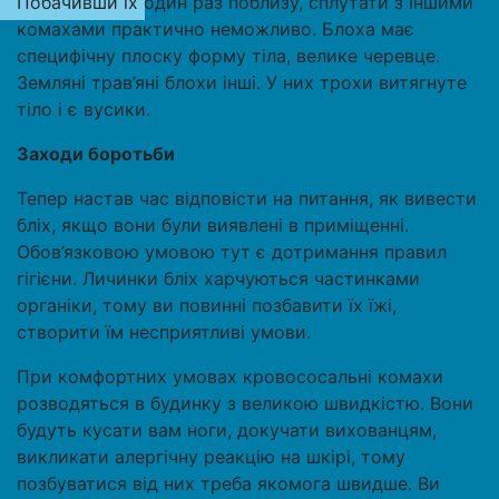
Побачивши їх один раз поблизу, сплутати з іншими
комахами практично неможливо. Блоха має
специфічну плоску форму тіла, велике черевце.
Земляні трав’яні блохи інші. У них трохи витягнуте
тіло і є вусики.
Заходи боротьби
Тепер настав час відповісти на питання, як вивести
бліх, якщо вони були виявлені в приміщенні.
Обов’язковою умовою тут є дотримання правил
гігієни. Личинки бліх харчуються частинками
органіки, тому ви повинні позбавити їх їжі,
створити їм несприятливі умови.
При комфортних умовах кровососальні комахи
розводяться в будинку з великою швидкістю. Вони
будуть кусати вам ноги, докучати вихованцям,
викликати алергічну реакцію на шкірі, тому
позбуватися від них треба якомога швидше. Ви