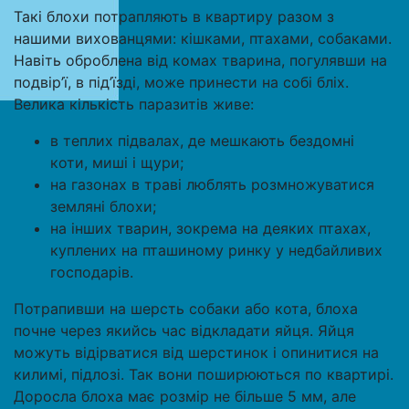
Такі блохи потрапляють в квартиру разом з
нашими вихованцями: кішками, птахами, собаками.
Навіть оброблена від комах тварина, погулявши на
подвір’ї, в під’їзді, може принести на собі бліх.
Велика кількість паразитів живе:
в теплих підвалах, де мешкають бездомні
коти, миші і щури;
на газонах в траві люблять розмножуватися
земляні блохи;
на інших тварин, зокрема на деяких птахах,
куплених на пташиному ринку у недбайливих
господарів.
Потрапивши на шерсть собаки або кота, блоха
почне через якийсь час відкладати яйця. Яйця
можуть відірватися від шерстинок і опинитися на
килимі, підлозі. Так вони поширюються по квартирі.
Доросла блоха має розмір не більше 5 мм, але