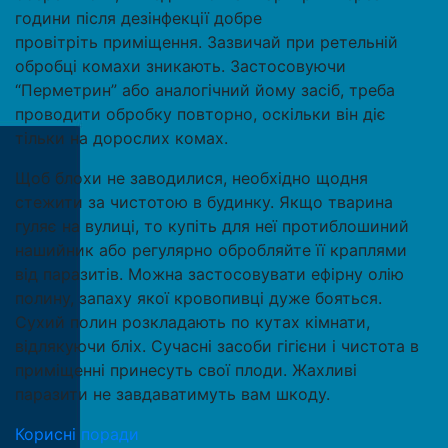
години після дезінфекції добре
провітріть приміщення. Зазвичай при ретельній
обробці комахи зникають. Застосовуючи
“Перметрин” або аналогічний йому засіб, треба
проводити обробку повторно, оскільки він діє
тільки на дорослих комах.
Щоб блохи не заводилися, необхідно щодня
стежити за чистотою в будинку. Якщо тварина
гуляє на вулиці, то купіть для неї протиблошиний
нашийник або регулярно обробляйте її краплями
від паразитів. Можна застосовувати ефірну олію
полину, запаху якої кровопивці дуже бояться.
Сухий полин розкладають по кутах кімнати,
відлякуючи бліх. Сучасні засоби гігієни і чистота в
приміщенні принесуть свої плоди. Жахливі
паразити не завдаватимуть вам шкоду.
Корисні поради