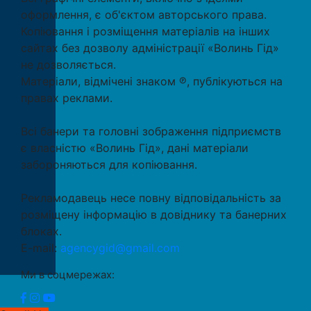
оформлення, є об'єктом авторського права.
Копіювання і розміщення матеріалів на інших
сайтах без дозволу адміністрації «Волинь Гід»
не дозволяється.
Матеріали, відмічені знаком ℗, публікуються на
правах реклами.
Всі банери та головні зображення підприємств
є власністю «Волинь Гід», дані матеріали
забороняються для копіювання.
Рекламодавець несе повну відповідальність за
розміщену інформацію в довіднику та банерних
блоках.
E-mail:
agencygid@gmail.com
Ми в соцмережах: