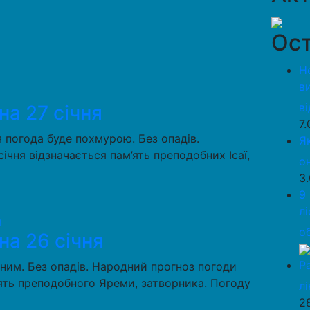
Ост
Н
в
в
на 27 січня
7
 погода буде похмурою. Без опадів.
Я
ічня відзначається пам’ять преподобних Ісаї,
о
3
9
л
о
на 26 січня
Р
ним. Без опадів. Народний прогноз погоди
ять преподобного Яреми, затворника. Погоду
л
2