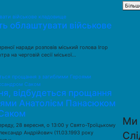
Більш
ть облаштувати військове
иреної наради розповів міський голова Ігор
тра на черговій сесії міської…
ня, відбудеться прощання
оями Анатолієм Панасюком
 Саком
Ми
ереду, 28 вересня, о 13:00 у Свято-Троїцькому
ександр Андрійович (11.03.1993 року
Слі