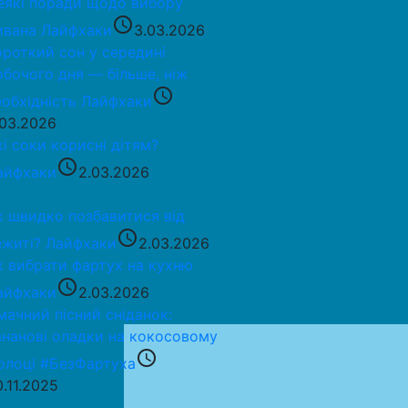
еякі поради щодо вибору
access_time
ивана
Лайфхаки
3.03.2026
ороткий сон у середині
обочого дня — більше, ніж
access_time
еобхідність
Лайфхаки
.03.2026
кі соки корисні дітям?
access_time
айфхаки
2.03.2026
к швидко позбавитися від
access_time
ежиті?
Лайфхаки
2.03.2026
к вибрати фартух на кухню
access_time
айфхаки
2.03.2026
мачний пісний сніданок:
ананові оладки на кокосовому
access_time
олоці
#БезФартуха
0.11.2025