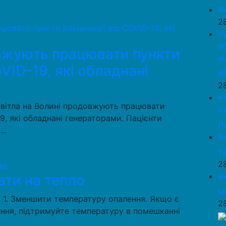
Я
2
Ч
а
вжують працювати пункти
к
VID-19, які обладнані
#
2
К
вітла на Волині продовжують працювати
с
9, які обладнані генераторами. Пацієнти
Л
о…
Я
та
2
Я
ати на тепло
м
: 1. Зменшити температуру опалення. Якщо є
2
ння, підтримуйте температуру в помешканні