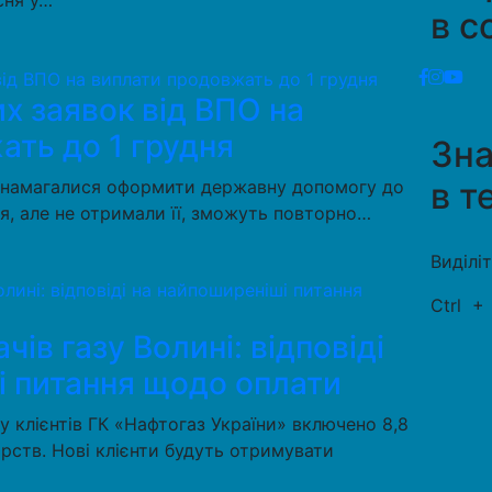
сня у…
в с
х заявок від ВПО на
ать до 1 грудня
Зн
в т
кі намагалися оформити державну допомогу до
ія, але не отримали її, зможуть повторно…
Виділі
Ctrl
ів газу Волині: відповіді
і питання щодо оплати
у клієнтів ГК «Нафтогаз України» включено 8,8
рств. Нові клієнти будуть отримувати