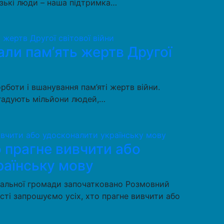
изькі люди – наша підтримка…
ли пам’ять жертв Другої
орботи і вшанування пам’яті жертв війни.
згадують мільйони людей,…
о прагне вивчити або
раїнську мову
ріальної громади започатковано Розмовний
асті запрошуємо усіх, хто прагне вивчити або