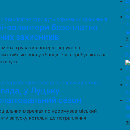
Д
д
К
р
рі-волонтери безоплатно
н
них захисників
2
Я
 міста група волонтерів-перукарів
них військовослужбовців, які перебувають на
Л
ціативу в…
Я
н
Я
опада, у Луцьку
Л
опалювальний сезон
С
б
соціальних мережах поінформував міський
м
енту запуску котельні до потрапляння
3