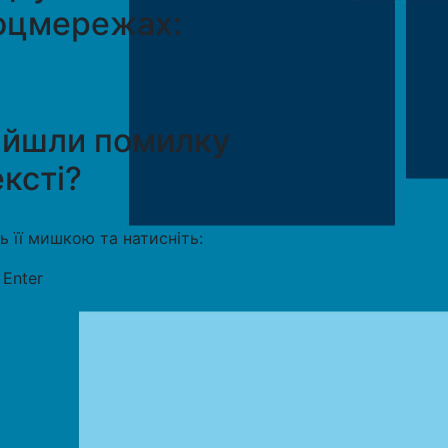
оцмережах:
айшли помилку
ексті?
ть її мишкою та натисніть:
+
Enter