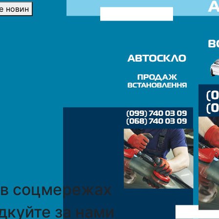
е новин
 в соцмережах
дкуйте за нами