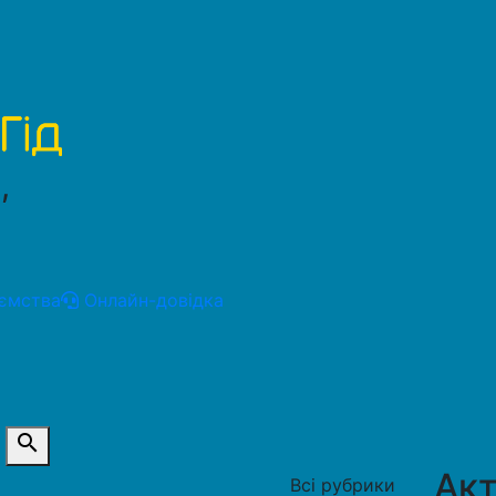
,
ємства
Онлайн-довідка
search
Акт
Всі рубрики