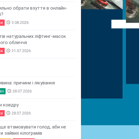
ильно обрати взуття в онлайн-
і?
ки
access_time
3.08.2026
тів натуральних ліфтинг-масок
ого обличчя
ки
access_time
31.07.2026
ивина: причини і лікування
ач
access_time
28.07.2026
и ковдру
ки
access_time
28.07.2026
ще втамовувати голод, аби не
и зайвих кілограмів