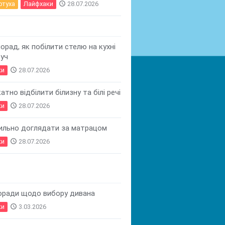
ртуха
Лайфхаки
access_time
28.07.2026
порад, як побілити стелю на кухні
руч
ки
access_time
28.07.2026
атно відбілити білизну та білі речі
ки
access_time
28.07.2026
ильно доглядати за матрацом
ки
access_time
28.07.2026
оради щодо вибору дивана
ки
access_time
3.03.2026