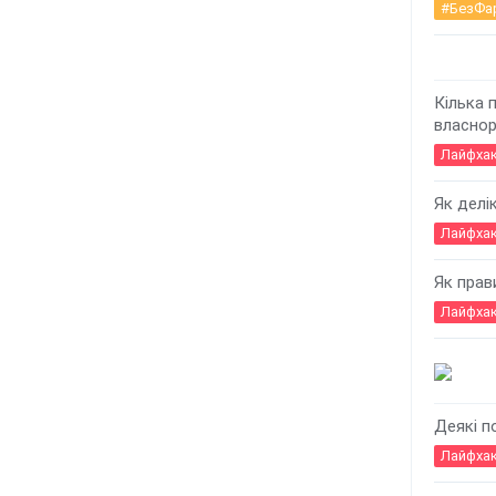
#БезФа
Кілька 
власно
Лайфха
Як делік
Лайфха
Як прав
Лайфха
Деякі п
Лайфха