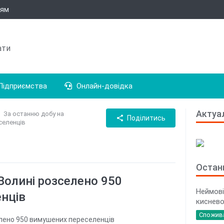
цям
ати
ідприємства
Онлайн-довідка
Актуа
→
За останню добу на
share
Поділитись
селенців
Останн
Волині розселено 950
Неймові
нців
киснево
Спожив