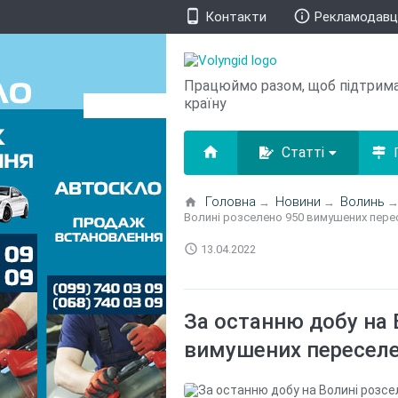
phone_android
info_outline
Контакти
Рекламодав
Працюймо разом, щоб підтрим
країну
home
Статті
П
Головна
Новини
Волинь
home
→
→
Волині розселено 950 вимушених пере
access_time
13.04.2022
За останню добу на 
вимушених переселе