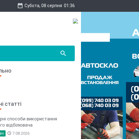
date_range
Субота, 08 серпня
01:36
search
льно
і статті
рні способи використання
го відбілювача
ач
access_time
7.08.2026