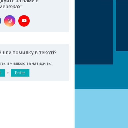
дкуйте за нами в
мережах:
йшли помилку в тексті?
іть її мишкою та натисніть:
l
+
Enter