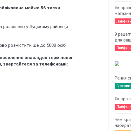
Як прав
 обліковано майже 56 тисяч
магазин
Лайфха
 розселено у Луцькому районі (з
9 рецеп
для ваш
ово розмістити ще до 5000 осіб.
Лайфха
поселення внаслідок термінової
и, звертайтеся за телефонами:
Рання с
Спожив
Як прат
Лайфха
Чим кра
набират