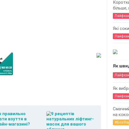
Коротки
більше,
Лайфха
Які сок
Лайфха
Як шви
Лайфха
Як вибр
Лайфха
Смачний
на коко
#БезФа