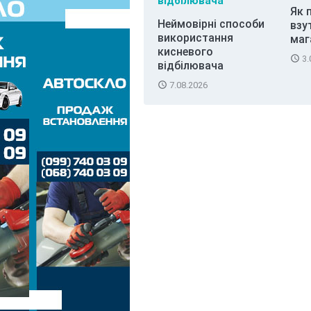
Як 
Неймовірні способи
взу
використання
маг
кисневого
access_time
3.
відбілювача
access_time
7.08.2026