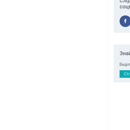
Слі
соц
Зна
Виділ
Ctr