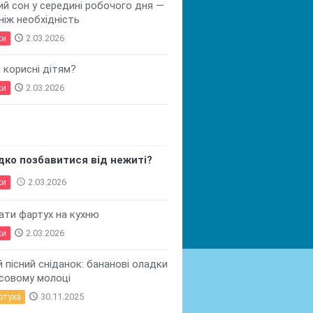
й сон у середині робочого дня —
 ніж необхідність
ки
access_time
2.03.2026
и корисні дітям?
ки
access_time
2.03.2026
дко позбавитися від нежиті?
ки
access_time
2.03.2026
ати фартух на кухню
ки
access_time
2.03.2026
 пісний сніданок: бананові оладки
совому молоці
ртуха
access_time
30.11.2025