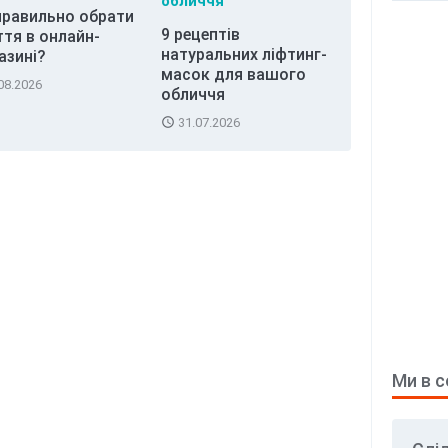
правильно обрати
9 рецептів
ття в онлайн-
натуральних ліфтинг-
азині?
масок для вашого
08.2026
обличчя
access_time
31.07.2026
Ми в 