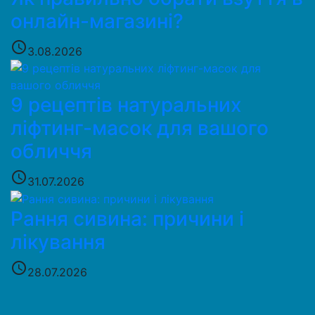
онлайн-магазині?
access_time
3.08.2026
9 рецептів натуральних
ліфтинг-масок для вашого
обличчя
access_time
31.07.2026
Рання сивина: причини і
лікування
access_time
28.07.2026