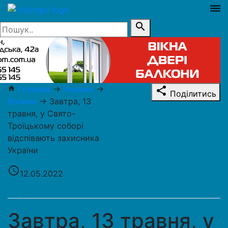
dehaze
search
Головна
→
Новини
→
home
share
Поділитись
Волинь
→
Завтра, 13
травня, у Свято-
Троїцькому соборі
відспівають захисника
України
access_time
12.05.2022
Завтра, 13 травня, у