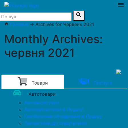
dehaze
search
Головна
→
Archives for Червень 2021
home
Monthly Archives:
червня 2021
Товари
Послуги
Автотовари
Автоаксесуари
Автозапчастини в Луцьку
Газобалонне обладнання в Луцьку
Запчастини до спецтехніки