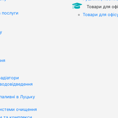
Товари для оф
а послуги
Товари для офіс
у
ння
радіатори
водовідведення
паливні в Луцьку
системи очищення
и та комплекси