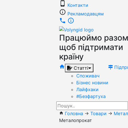
phone_android
Контакти
info_outline
Рекламодавцям
phone
info_outline
Працюймо разом
щоб підтримати
країну
home
Підпр
Статті
Споживач
Бізнес новини
Лайфхаки
#Безфартуха
Головна
→
Товари
→
Метал
home
Металопрокат