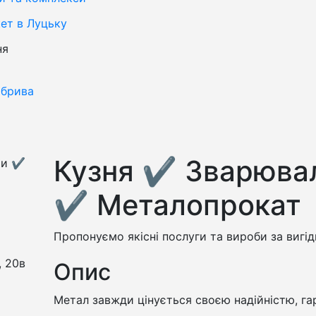
ет в Луцьку
ня
обрива
Кузня ✔️ Зварюва
✔️ Металопрокат
Пропонуємо якісні послуги та вироби за вигі
, 20в
Опис
Метал завжди цінується своєю надійністю, га