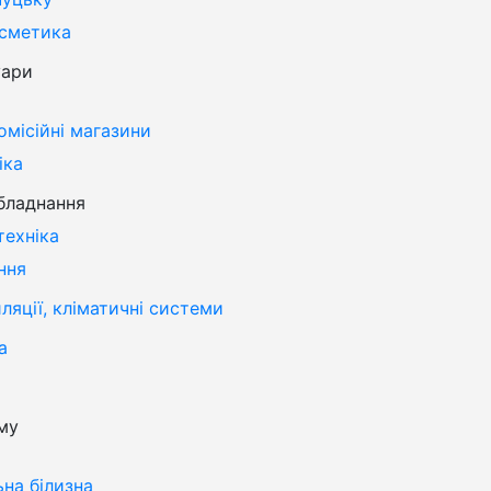
осметика
уари
омісійні магазини
іка
бладнання
техніка
ння
яції, кліматичні системи
а
му
ьна білизна