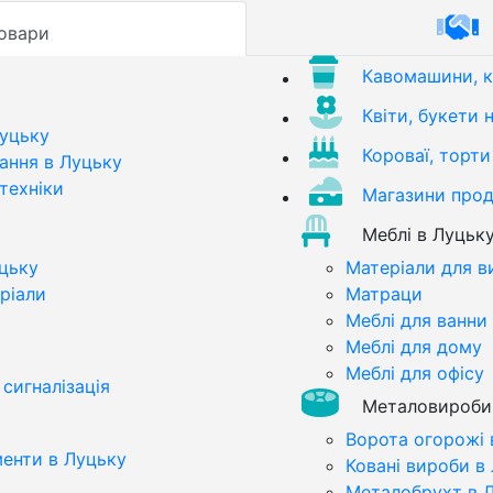
овари
Кавомашини, 
Квіти, букети 
Луцьку
Короваї, торти
ання в Луцьку
техніки
Магазини прод
Меблі в Луцьк
цьку
Матеріали для в
ріали
Матраци
Меблі для ванни
Меблі для дому
Меблі для офісу
сигналізація
Металовироби
Ворота огорожі 
менти в Луцьку
Ковані вироби в
Металобрухт в 