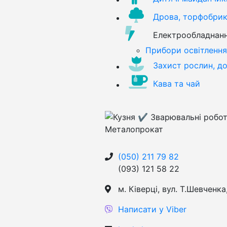
Дрова, торфобрик
Електрообладнан
Прибори освітлення
Захист рослин, д
Кава та чай
(050) 211 79 82
(093) 121 58 22
м. Ківерці, вул. Т.Шевченка
Написати у Viber