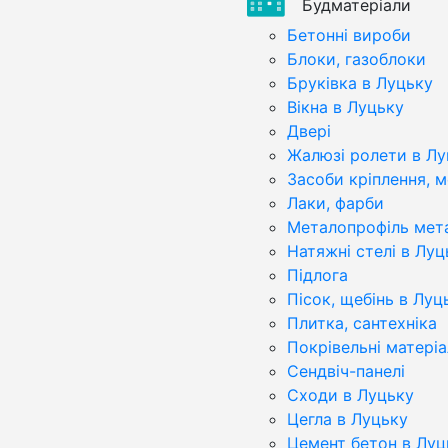
Будматеріали
Бетонні вироби
Блоки, газоблоки
Бруківка в Луцьку
Вікна в Луцьку
Двері
Жалюзі ролети в Лу
Засоби кріплення, 
Лаки, фарби
Металопрофіль мет
Натяжні стелі в Луц
Підлога
Пісок, щебінь в Луц
Плитка, сантехніка
Покрівельні матері
Сендвіч-панелі
Сходи в Луцьку
Цегла в Луцьку
Цемент бетон в Луц