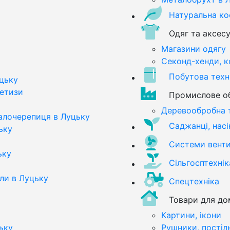
Натуральна к
Одяг та аксес
Магазини одягу
Секонд-хенди, к
Побутова техн
цьку
метизи
Промислове о
Деревообробна 
алочерепиця в Луцьку
Саджанці, насі
ьку
Системи вентил
ьку
Сільгосптехнік
али в Луцьку
Спецтехніка
Товари для до
Картини, ікони
ьку
Рушники, постіл