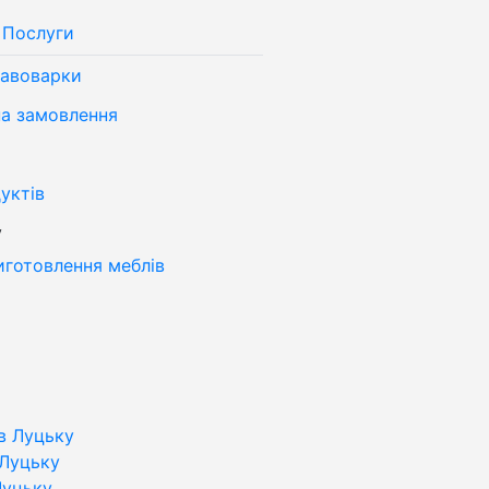
Послуги
кавоварки
на замовлення
уктів
у
иготовлення меблів
в Луцьку
 Луцьку
Луцьку