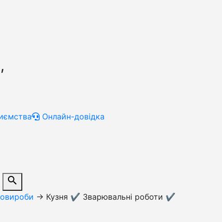
,
иємства
Онлайн-довідка
search
овироби
→
Кузня ✔️ Зварювальні роботи ✔️