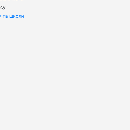
ісу
у та школи