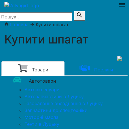
dehaze
search
Головна
→
Купити шпагат
home
Купити шпагат
Товари
Послуги
Автотовари
Автоаксесуари
Автозапчастини в Луцьку
Газобалонне обладнання в Луцьку
Запчастини до спецтехніки
Моторні масла
Тенти в Луцьку