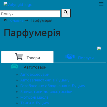
dehaze
search
Головна
→
Парфумерія
home
Парфумерія
Товари
Послуги
Автотовари
Автоаксесуари
Автозапчастини в Луцьку
Газобалонне обладнання в Луцьку
Запчастини до спецтехніки
Моторні масла
Тенти в Луцьку