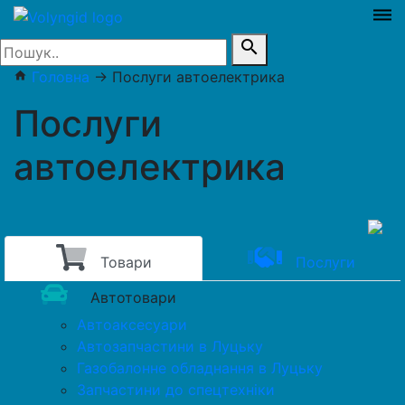
dehaze
search
Головна
→
Послуги автоелектрика
home
Послуги
автоелектрика
Товари
Послуги
Автотовари
Автоаксесуари
Автозапчастини в Луцьку
Газобалонне обладнання в Луцьку
Запчастини до спецтехніки