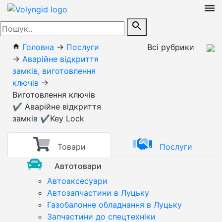
dehaze
search
Головна
→
Послуги
Всі рубрики
home
→
Аварійне відкриття
замків, виготовлення
ключів
→
Виготовлення ключів
✔️ Аварійне відкриття
замків ✔️Key Lock
Товари
Послуги
Автотовари
Автоаксесуари
Автозапчастини в Луцьку
Газобалонне обладнання в Луцьку
Запчастини до спецтехніки