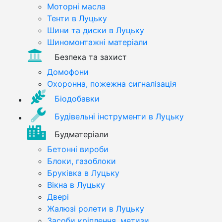
Моторні масла
Тенти в Луцьку
Шини та диски в Луцьку
Шиномонтажні матеріали
Безпека та захист
Домофони
Охоронна, пожежна сигналізація
Біодобавки
Будівельні інструменти в Луцьку
Будматеріали
Бетонні вироби
Блоки, газоблоки
Бруківка в Луцьку
Вікна в Луцьку
Двері
Жалюзі ролети в Луцьку
Засоби кріплення, метизи