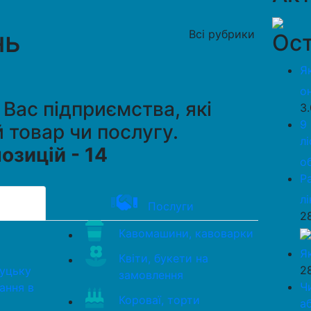
нь
Всі рубрики
Ост
Я
о
 Вас підприємства, які
3
9
 товар чи послугу.
л
озицій - 14
о
Р
л
Послуги
2
Кавомашини, кавоварки
Я
Квіти, букети на
2
Луцьку
замовлення
Ч
ання в
Короваї, торти
а