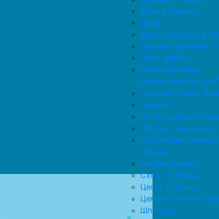
Вікна в Луцьку
Двері
Жалюзі ролети в Лу
Засоби кріплення, 
Лаки, фарби
Металопрофіль
металочерепиця в 
Натяжні стелі в Луц
Підлога
Пісок, щебінь в Луц
Плитка, сантехніка
Покрівельні матеріа
Луцьку
Сендвіч-панелі
Сходи в Луцьку
Цегла в Луцьку
Цемент бетон в Луц
Шпалери