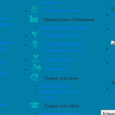
н
магазини
2
Побутова техніка
Я
цьку
Промислове обладнання
Л
метизи
Деревообробна техніка
Я
Саджанці, насіння
н
Луцьку
Системи вентиляції,
Я
ьку
кліматичні системи
Л
Сільгосптехніка
ьку
С
б
Спецтехніка
ли в
м
Товари для дому
3
Картини, ікони
Г
Рушники, постільна
т
білизна
#
ьку
Товари для офісу
Товари для офісу та
Більш