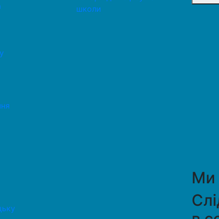
а
школи
у
ння
Ми
Слі
цьку
в с