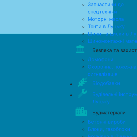
Запчастини до
спецтехніки
Моторні масла
Тенти в Луцьку
Шини та диски в Лу
Шиномонтажні мате
Безпека та захист
Домофони
Охоронна, пожежна
сигналізація
Біодобавки
Будівельні інстру
Луцьку
Будматеріали
Бетонні вироби
Блоки, газоблоки
Бруківка в Луцьку