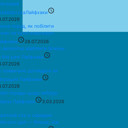
ілограмів
access_time
БезФартуха
Лайфхаки
8.07.2026
ілька порад, як побілити
телю на кухні власноруч
access_time
айфхаки
28.07.2026
к делікатно відбілити білизну
access_time
 білі речі
Лайфхаки
8.07.2026
к правильно доглядати за
access_time
атрацом
Лайфхаки
8.07.2026
еякі поради щодо вибору
access_time
ивана
Лайфхаки
3.03.2026
ороткий сон у середині
обочого дня — більше, ніж