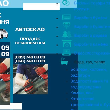
Весільні товари т
послуги
Вироби з бумаги
Вироби з бурштин
Вироби з дерева
Вироби з каменю
Відеоспостереже
Вода, газ, тепло
Бойлери, колонки,
радіатори
Водопостачання та
водовідведення
Каміни, печі
Котли газові
тревдопаливні в Лу