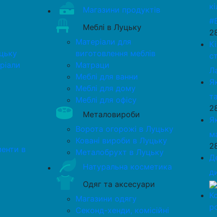
к
Магазини продуктів
#
Меблі в Луцьку
2
Матеріали для
К
цьку
виготовлення меблів
с
ріали
Матраци
Л
Меблі для ванни
Я
Меблі для дому
та
Меблі для офісу
2
Металовироби
Я
Ворота огорожі в Луцьку
м
Ковані вироби в Луцьку
2
менти в
Металобрухт в Луцьку
Д
Натуральна косметика
д
Одяг та аксесуари
К
Магазини одягу
р
Секонд-хенди, комісійні