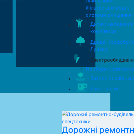
Лічильники
Фільтри для води,
системи очищення
Дитячі майданчик
комплекси
Дрова, торфобрик
Луцьку
Електрообладнан
Прибори освітлення
Захист рослин, д
Кава та чай
Дорожні ремонтн