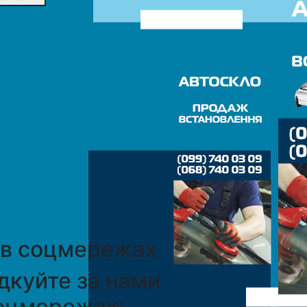
 в соцмережах
дкуйте за нами
оцмережах: