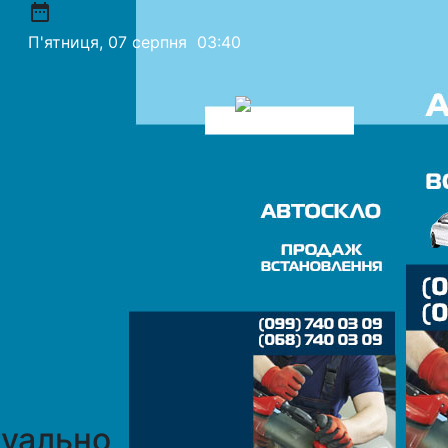
date_range
П'ятниця, 07 серпня
03:40
уально