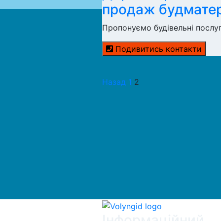
продаж будматері
Пропонуємо будівельні послу
Подивитись контакти
Назад
1
2
Інформаційний