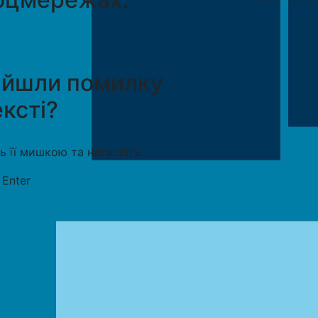
айшли помилку
ексті?
ть її мишкою та натисніть:
+
Enter