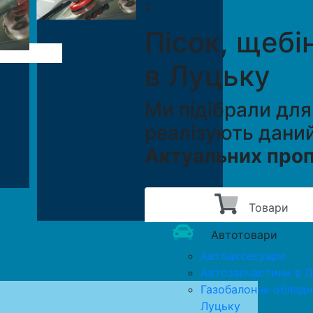
2
Пісок, щебі
в Луцьку
Ми підібрали для
реалізують даний
Актуальних проп
Товари
Автотовари
Автоаксесуари
Автозапчастини в 
Газобалонне обладн
Луцьку