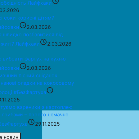
access_time
еобхідність
Лайфхаки
.03.2026
кі соки корисні дітям?
access_time
айфхаки
2.03.2026
к швидко позбавитися від
access_time
ежиті?
Лайфхаки
2.03.2026
к вибрати фартух на кухню
access_time
айфхаки
2.03.2026
мачний пісний сніданок:
ананові оладки на кокосовому
access_time
олоці
#БезФартуха
0.11.2025
отуємо вареники з картоплею
а грибами – просто і смачно
access_time
БезФартуха
29.11.2025
е новин