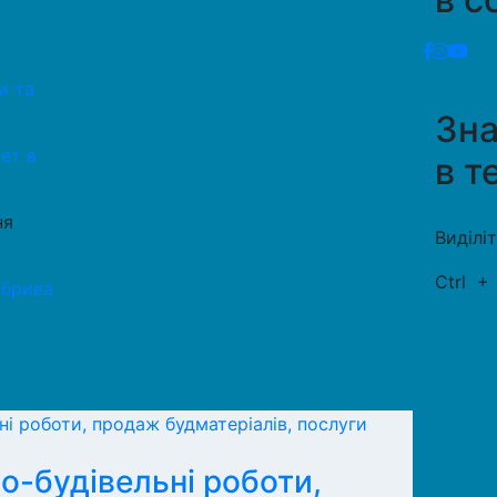
и та
Зн
ет в
в т
ня
Виділі
Ctrl
обрива
о-будівельні роботи,