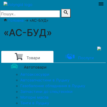
dehaze
search
Головна
→
«АС-БУД»
home
«АС-БУД»
Товари
Послуги
Автотовари
Автоаксесуари
Автозапчастини в Луцьку
Газобалонне обладнання в Луцьку
Запчастини до спецтехніки
Моторні масла
Тенти в Луцьку