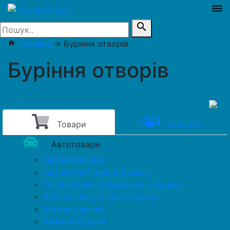
dehaze
search
Головна
→
Буріння отворів
home
Буріння отворів
Товари
Послуги
Автотовари
Автоаксесуари
Автозапчастини в Луцьку
Газобалонне обладнання в Луцьку
Запчастини до спецтехніки
Моторні масла
Тенти в Луцьку