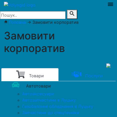
dehaze
search
Головна
→
Замовити корпоратив
home
Замовити
корпоратив
Товари
Послуги
Автотовари
Автоаксесуари
Автозапчастини в Луцьку
Газобалонне обладнання в Луцьку
Запчастини до спецтехніки