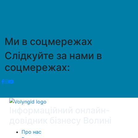
Ми в соцмережах
Слідкуйте за нами в
соцмережах:
Інформаційний онлайн-
довідник бізнесу Волині
Про нас