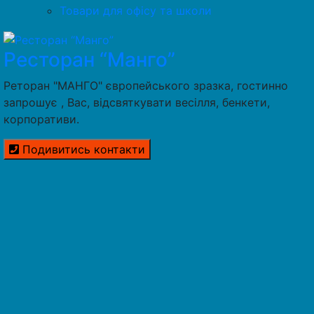
Товари для офісу та школи
Ресторан “Манго”
Реторан "МАНГО" європейського зразка, гостинно
запрошує , Вас, відсвяткувати весілля, бенкети,
корпоративи.
Подивитись контакти