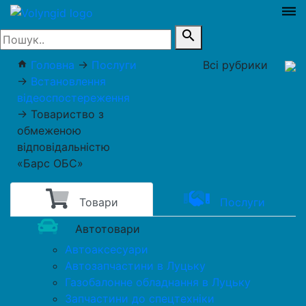
dehaze
search
Головна
→
Послуги
Всі рубрики
home
→
Встановлення
відеоспостереження
→
Товариство з
обмеженою
відповідальністю
«Барс ОБС»
Товари
Послуги
Автотовари
Автоаксесуари
Автозапчастини в Луцьку
Газобалонне обладнання в Луцьку
Запчастини до спецтехніки