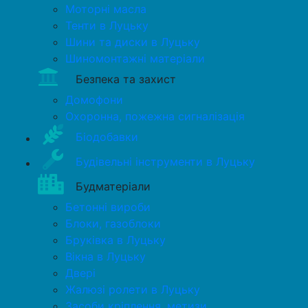
Моторні масла
Тенти в Луцьку
Шини та диски в Луцьку
Шиномонтажні матеріали
Безпека та захист
Домофони
Охоронна, пожежна сигналізація
Біодобавки
Будівельні інструменти в Луцьку
Будматеріали
Бетонні вироби
Блоки, газоблоки
Бруківка в Луцьку
Вікна в Луцьку
Двері
Жалюзі ролети в Луцьку
Засоби кріплення, метизи