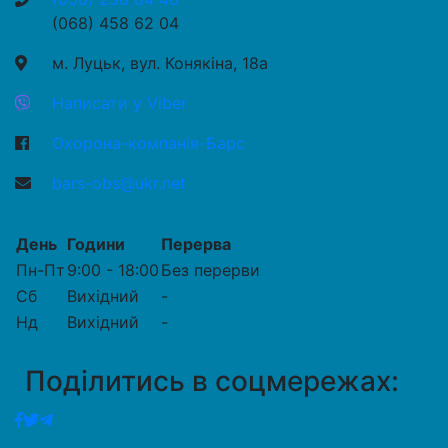
(068) 458 62 04
м. Луцьк, вул. Конякіна, 18а
Написати у Viber
Охорона-компанія-Барс
bars-obs@ukr.net
День
Години
Перерва
Пн-Пт
9:00 - 18:00
Без перерви
Сб
Вихідний
-
Нд
Вихідний
-
Поділитись в соцмережах: