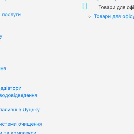
Товари для оф
а послуги
Товари для офіс
у
ння
радіатори
водовідведення
паливні в Луцьку
системи очищення
и та комплекси