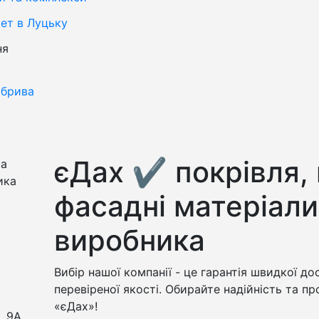
ет в Луцьку
ня
обрива
єДах ✔️ покрівля,
фасадні матеріали
виробника
Вибір нашої компанії - це гарантія швидкої дос
перевіреної якості. Обирайте надійність та п
«єДах»!
, 9А