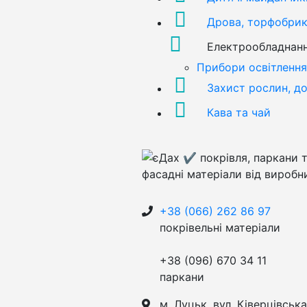
Дрова, торфобрик
Електрообладнан
Прибори освітлення
Захист рослин, д
Кава та чай
+38 (066) 262 86 97
покрівельні матеріали
+38 (096) 670 34 11
паркани
м. Луцьк, вул. Ківерцівська