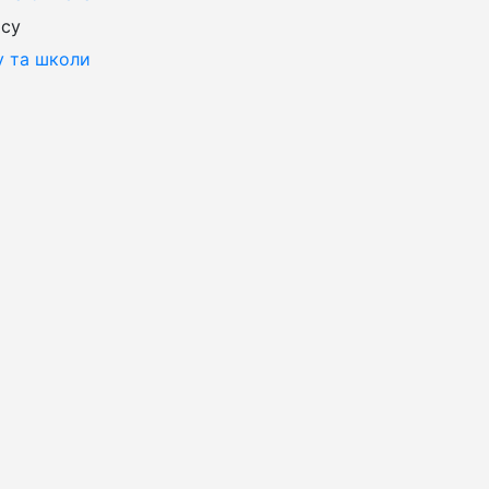
ісу
у та школи