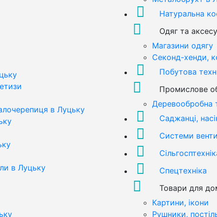
Натуральна к
Одяг та аксес
Магазини одягу
Секонд-хенди, к
Побутова техн
цьку
метизи
Промислове о
Деревообробна 
алочерепиця в Луцьку
Саджанці, насі
ьку
Системи вентил
ьку
Сільгосптехнік
али в Луцьку
Спецтехніка
Товари для до
Картини, ікони
ьку
Рушники, постіл