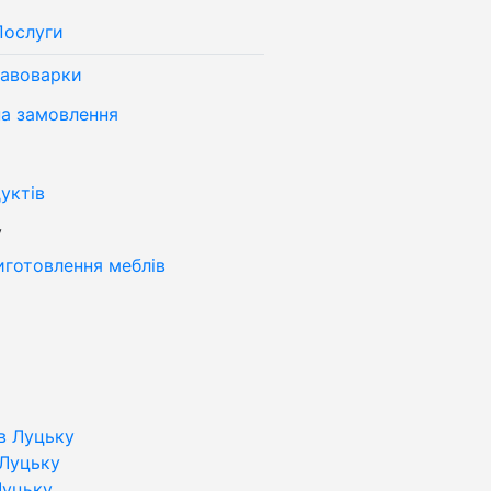
Послуги
кавоварки
на замовлення
уктів
у
иготовлення меблів
в Луцьку
 Луцьку
Луцьку