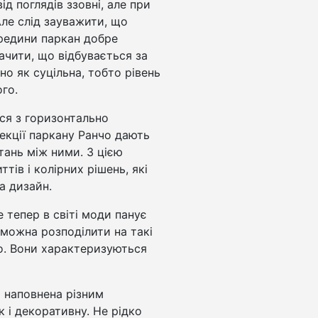
ід поглядів ззовні, але при
Але слід зауважити, що
ередини паркан добре
ачити, що відбувається за
но як суцільна, тобто рівень
го.
ся з горизонтально
кції паркану Ранчо дають
тань між ними. З цією
ів і колірних рішень, які
а дизайн.
е тепер в світі моди панує
 можна розподілити на такі
ко. Вони характеризуються
а наповнена різним
к і декоративну. Не рідко