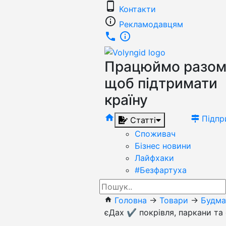
phone_android
Контакти
info_outline
Рекламодавцям
phone
info_outline
Працюймо разом
щоб підтримати
країну
home
Підпр
Статті
Споживач
Бізнес новини
Лайфхаки
#Безфартуха
Головна
→
Товари
→
Будма
home
єДах ✔️ покрівля, паркани та