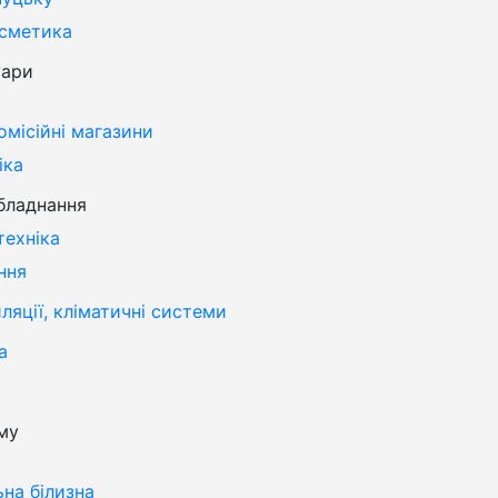
осметика
уари
омісійні магазини
іка
бладнання
техніка
ння
яції, кліматичні системи
а
му
ьна білизна