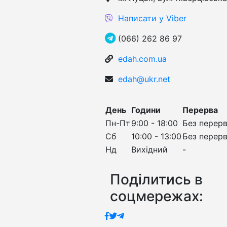
Написати у Viber
(066) 262 86 97
edah.com.ua
edah@ukr.net
День
Години
Перерва
Пн-Пт
9:00 - 18:00
Без перер
Сб
10:00 - 13:00
Без перер
Нд
Вихідний
-
Поділитись в
соцмережах: