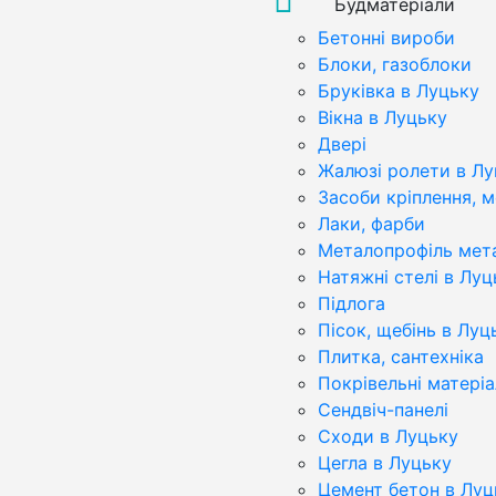
Будматеріали
Бетонні вироби
Блоки, газоблоки
Бруківка в Луцьку
Вікна в Луцьку
Двері
Жалюзі ролети в Лу
Засоби кріплення, 
Лаки, фарби
Металопрофіль мет
Натяжні стелі в Луц
Підлога
Пісок, щебінь в Луц
Плитка, сантехніка
Покрівельні матері
Сендвіч-панелі
Сходи в Луцьку
Цегла в Луцьку
Цемент бетон в Луц