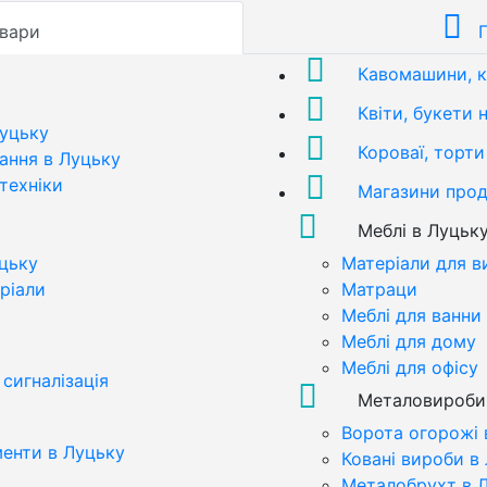
вари
Кавомашини, 
Квіти, букети 
Луцьку
Короваї, торти
ання в Луцьку
техніки
Магазини прод
Меблі в Луцьк
цьку
Матеріали для в
ріали
Матраци
Меблі для ванни
Меблі для дому
Меблі для офісу
сигналізація
Металовироби
Ворота огорожі 
менти в Луцьку
Ковані вироби в
Металобрухт в 