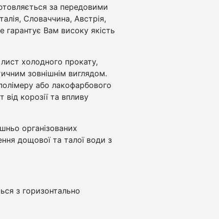
отовляється за передовими
талія, Словаччина, Австрія,
Це гарантує Вам високу якість
лист холодного прокату,
тичним зовнішнім виглядом.
полімеру або лакофарбового
 від корозії та впливу
ішньо організованих
ення дощової та талої води з
ться з горизонтально