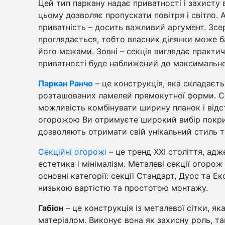
Цей тип паркану надає приватності і захисту в
цьому дозволяє пропускати повітря і світло. 
приватність – досить важливий аргумент. Зс
проглядається, тобто власник ділянки може б
його межами. Зовні – секція виглядає практич
приватності буде наближений до максимально
Паркан Ранчо
– це конструкція, яка складаєть
розташованих ламелей прямокутної форми. Се
можливість комбінувати ширину планок і відс
огорожою Ви отримуєте широкий вибір покритт
дозволяють отримати свій унікальний стиль т
Секційні огорожі
– це тренд ХХІ століття, адж
естетика і мінімалізм. Металеві секції огорож
основні категорії: секції Стандарт, Дуос та Е
низькою вартістю та простотою монтажу.
Габіон
– це конструкція із металевої сітки, як
матеріалом. Виконує вона як захисну роль, та