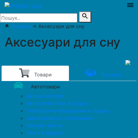
dehaze
search
Головна
→
Аксесуари для сну
home
Аксесуари для сну
Товари
Послуги
Автотовари
Автоаксесуари
Автозапчастини в Луцьку
Газобалонне обладнання в Луцьку
Запчастини до спецтехніки
Моторні масла
Тенти в Луцьку