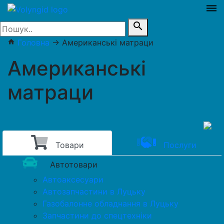
dehaze
search
Головна
→
Американські матраци
home
Американські
матраци
Товари
Послуги
Автотовари
Автоаксесуари
Автозапчастини в Луцьку
Газобалонне обладнання в Луцьку
Запчастини до спецтехніки