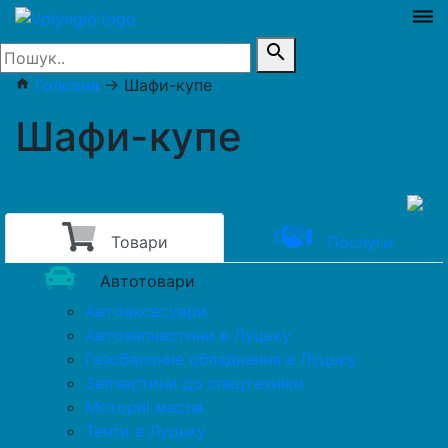
dehaze
search
Головна
→
Шафи-купе
home
Шафи-купе
Товари
Послуги
Автотовари
Автоаксесуари
Автозапчастини в Луцьку
Газобалонне обладнання в Луцьку
Запчастини до спецтехніки
Моторні масла
Тенти в Луцьку